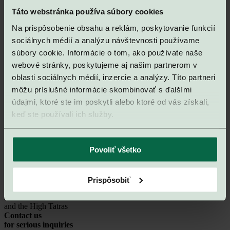
Resort
Táto webstránka používa súbory cookies
Vision
Na prispôsobenie obsahu a reklám, poskytovanie funkcií
Location
Architecture
sociálnych médií a analýzu návštevnosti používame
Developer
súbory cookie. Informácie o tom, ako používate naše
Hotel program
webové stránky, poskytujeme aj našim partnerom v
*
Apartment offerings
3D selector
oblasti sociálnych médií, inzercie a analýzy. Títo partneri
Price list
Apartments
môžu príslušné informácie skombinovať s ďalšími
Parking
údajmi, ktoré ste im poskytli alebo ktoré od vás získali,
Storage units
keď ste používali ich služby.
Premium garage
Financing
Furnished apartment
Povoliť všetko
Investment Compass
Gallery
Contact
Prispôsobiť
Čakajte prosím...
Latest news from Gerlach Resort
and the High Tatras
Contact us
for serious inquiries