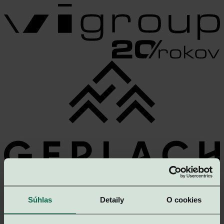
Choose an apartment
|
Súhlas
Detaily
O cookies
SK
EN