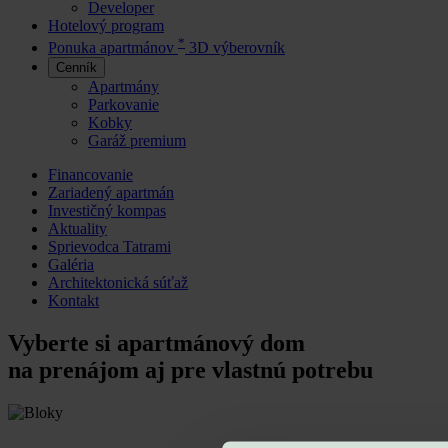
Developer
Hotelový program
*
Ponuka apartmánov
3D výberovník
Cenník
Apartmány
Parkovanie
Kobky
Garáž premium
Financovanie
Zariadený apartmán
Investičný kompas
Aktuality
Sprievodca Tatrami
Galéria
Architektonická súťaž
Kontakt
Vyberte si apartmánový dom
na prenájom aj pre vlastnú potrebu