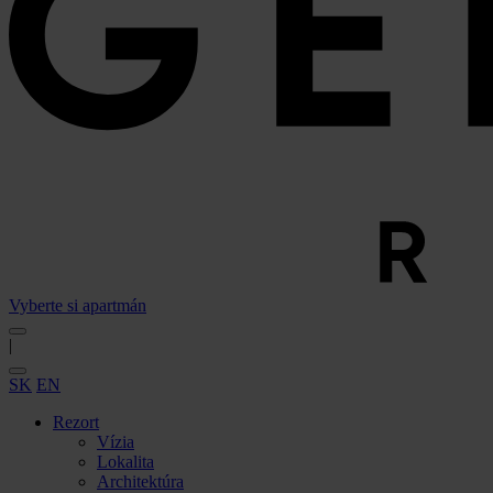
Vyberte si apartmán
|
SK
EN
Rezort
Vízia
Lokalita
Architektúra