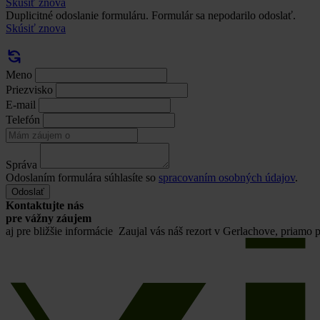
Skúsiť znova
Duplicitné odoslanie formuláru. Formulár sa nepodarilo odoslať.
Skúsiť znova
Meno
Priezvisko
E-mail
Telefón
Správa
Odoslaním formulára súhlasíte so
spracovaním osobných údajov
.
Odoslať
Kontaktujte nás
pre vážny záujem
aj pre bližšie informácie
Zaujal vás náš rezort v Gerlachove, priamo 