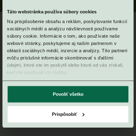
Táto webstránka používa súbory cookies
Na prispôsobenie obsahu a reklám, poskytovanie funkcií
Kontaktujte nás
sociálnych médií a analýzu návštevnosti používame
súbory cookie. Informácie o tom, ako používate naše
webové stránky, poskytujeme aj našim partnerom v
pre vážny záujem
oblasti sociálnych médií, inzercie a analýzy. Títo partneri
môžu príslušné informácie skombinovať s ďalšími
aj pre bližšie
údajmi, ktoré ste im poskytli alebo ktoré od vás získali,
keď ste používali ich služby.
informácie
Povoliť všetko
Zaujal vás náš rezort v Gerlachove, priamo pod štítmi
Prispôsobiť
Vysokých Tatier? Napíšte nám a my radi odpovieme na
vaše otázky alebo si dohodneme osobné stretnutie.