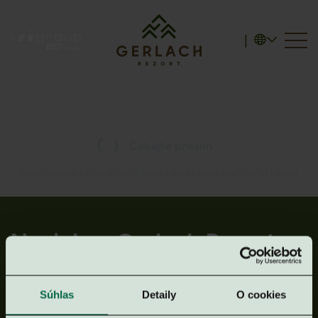
|
Čakajte prosím...
Novinky z Gerlach Rezort
aj z Vysokých Tatier
Súhlas
Detaily
O cookies