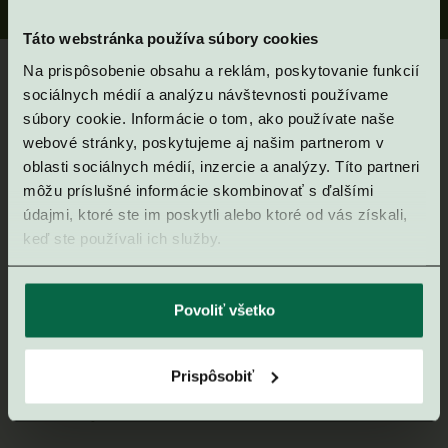
Táto webstránka používa súbory cookies
Na prispôsobenie obsahu a reklám, poskytovanie funkcií
Kontaktujte nás
sociálnych médií a analýzu návštevnosti používame
súbory cookie. Informácie o tom, ako používate naše
webové stránky, poskytujeme aj našim partnerom v
pre vážny záujem
oblasti sociálnych médií, inzercie a analýzy. Títo partneri
môžu príslušné informácie skombinovať s ďalšími
aj pre bližšie
údajmi, ktoré ste im poskytli alebo ktoré od vás získali,
keď ste používali ich služby.
informácie
Povoliť všetko
Zaujal vás náš rezort v Gerlachove, priamo pod štítmi
Prispôsobiť
Vysokých Tatier? Napíšte nám a my radi odpovieme na
vaše otázky alebo si dohodneme osobné stretnutie.