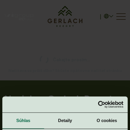
|
Čakajte prosím...
Novinky z Gerlach Rezort
aj z Vysokých Tatier
Súhlas
Detaily
O cookies