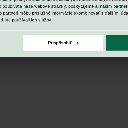
dispozičných riešení
o používate naše webové stránky, poskytujeme aj našim partner
to partneri môžu príslušné informácie skombinovať s ďalšími údaj
maximálny komfort.
ď ste používali ich služby.
Voľných 26/144
Apartmány na prízem
Prispôsobiť
predzáhradkami, ktor
čistej podtatranskej 
Voľných 5/42
Po
Každý bytový dom p
podlaží a podkrovia, 
mezonety s úchvatný
Voľných 17/54
P