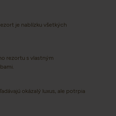
ezort je nablízku všetkých
o rezortu s vlastným
žbami.
dávajú okázalý luxus, ale potrpia