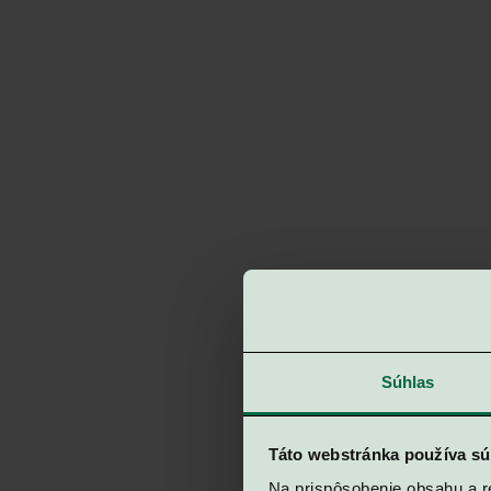
Súhlas
Táto webstránka používa sú
Na prispôsobenie obsahu a r