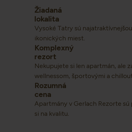
Žiadaná
lokalita
Vysoké Tatry sú najatraktívnejšo
ikonických miest.
Komplexný
rezort
Nekupujete si len apartmán, ale
wellnessom, športovými a chillou
Rozumná
cena
Apartmány v Gerlach Rezorte sú pr
si na kvalitu.