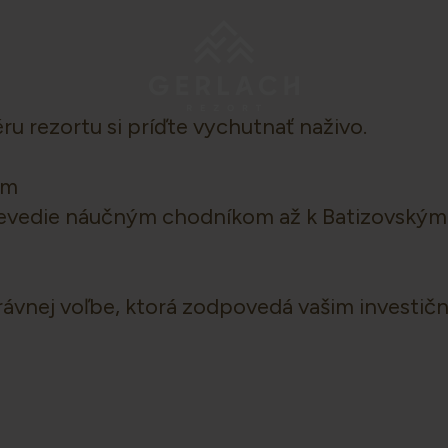
ru rezortu si príďte vychutnať naživo.
prevedie náučným chodníkom až k Batizovským
rávnej voľbe, ktorá zodpovedá vašim investi