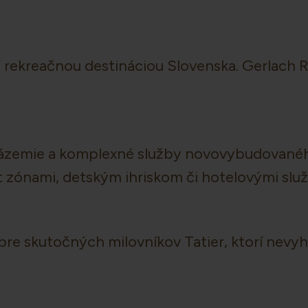
u rekreačnou destináciou Slovenska. Gerlach R
 zázemie a komplexné služby novovybudovanéh
t zónami, detským ihriskom či hotelovými slu
e skutočných milovníkov Tatier, ktorí nevyhľa