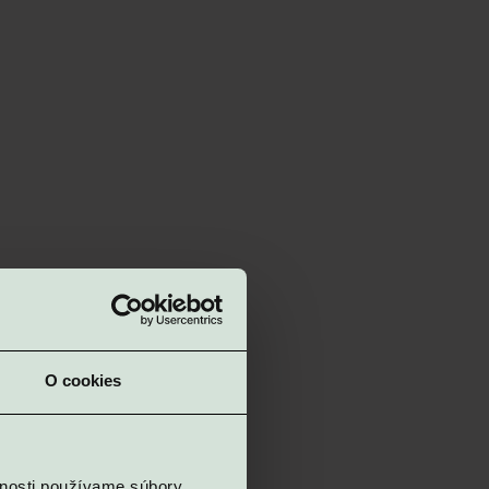
O cookies
ponúkajú apartmány rôznych
vnosti používame súbory