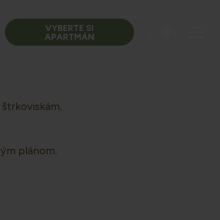
VYBERTE SI
|
APARTMÁN
 štrkoviskám.
čným plánom.