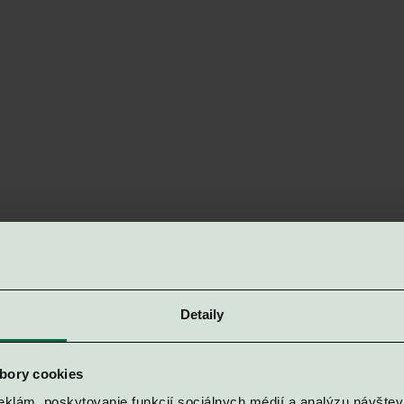
Detaily
bory cookies
Nadzemné podlažia 
eklám, poskytovanie funkcií sociálnych médií a analýzu návšte